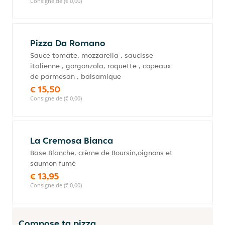
Consigne de (€ 0,00)
Pizza Da Romano
Sauce tomate, mozzarella , saucisse
italienne , gorgonzola, roquette , copeaux
de parmesan , balsamique
€ 15,50
Consigne de (€ 0,00)
La Cremosa Bianca
Base Blanche, crème de Boursin,oignons et
saumon fumé
€ 13,95
Consigne de (€ 0,00)
Compose ta pizza