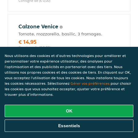
Consigne de (€ 0,00)
Calzone Venice
Tomate, mozzarella, basilic, 3 fromages.
€ 14,95
Consigne de (€ 0,00)
Nous utilisons des cookies et d'autres technologies pour améliorer et
personnaliser votre expérience utilisateur, des analyses pour
l'optimisation et des publicités en partenariat avec des tiers. Nous
Calzone romaine
utilisons nos propres cookies et des cookies de tiers. En cliquant sur OK,
vous acceptez l'utilisation de tous les cookies. Nous installons toujours
Tomate, mozzarella, basilic, jambon,
les cookies nécessaires. Sélectionnez
Gérer vos préférences
pour choisir
salami, olives.
les cookies que vous souhaitez accepter, ajuster votre préférence et
€ 14,95
trouver plus d'informations.
Consigne de (€ 0,00)
OK
Pizzas Spéciales
Commandez En Ligne
Essentiels
Nos pizzas spéciales